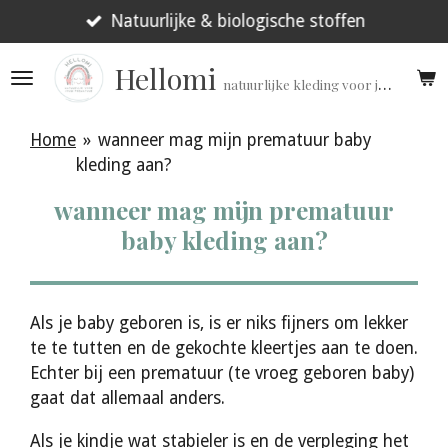
Ga
Natuurlijke & biologische stoffen
direct
Hellomi
naar
natuurlijke kleding voor jouw prematuur!
de
hoofdinhoud
Home
»
wanneer mag mijn prematuur baby
kleding aan?
wanneer mag mijn prematuur
baby kleding aan?
Als je baby geboren is, is er niks fijners om lekker
te te tutten en de gekochte kleertjes aan te doen.
Echter bij een prematuur (te vroeg geboren baby)
gaat dat allemaal anders.
Als je kindje wat stabieler is en de verpleging het