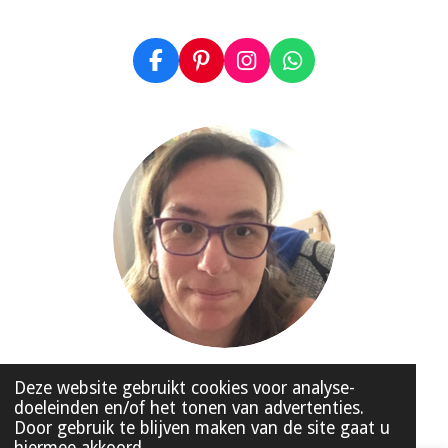
F
P
I
W
a
i
n
h
c
n
s
a
e
t
t
t
b
e
a
s
o
r
g
A
o
e
r
p
k
s
a
p
t
m
© 2020 - 2026 Made by HelloMI
Deze website gebruikt cookies voor analyse-
doeleinden en/of het tonen van advertenties.
Powered by
JouwWeb
Door gebruik te blijven maken van de site gaat u
hiermee akkoord.