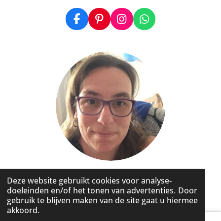
F
P
I
W
a
i
n
h
c
n
s
a
e
t
t
t
b
e
a
s
o
r
g
A
o
e
r
p
k
s
a
p
t
m
© 2020 - 2026 Made by HelloMI
Deze website gebruikt cookies voor analyse-
doeleinden en/of het tonen van advertenties. Door
Powered by
JouwWeb
gebruik te blijven maken van de site gaat u hiermee
akkoord.