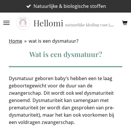
Ga
Natuurlijke & biologische stoffen
direct
Hellomi
naar
natuurlijke kleding voor jouw prematuur!
de
hoofdinhoud
Home
»
wat is een dysmatuur?
Wat is een dysmatuur?
Dysmatuur geboren baby’s hebben een te laag
geboortegewicht voor de duur van de
zwangerschap. Dit wordt ook wel dysmaturiteit
genoemd. Dysmaturiteit kan samengaan met
prematuriteit (er wordt dan gesproken van pre-
dysmaturiteit), maar het kan ook voorkomen bij
een voldragen zwangerschap.