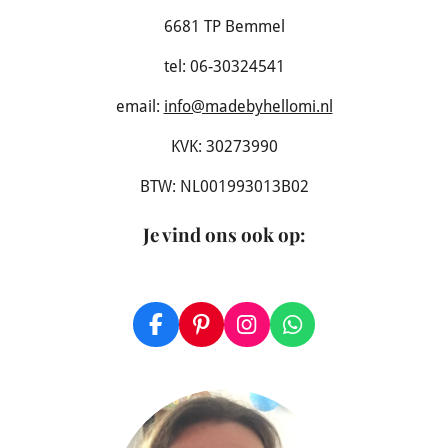
6681 TP Bemmel
tel: 06-30324541
email:
info@madebyhellomi.nl
KVK: 30273990
BTW: NL001993013B02
Je vind ons ook op
:
F
P
I
W
a
i
n
h
c
n
s
a
e
t
t
t
b
e
a
s
o
r
g
A