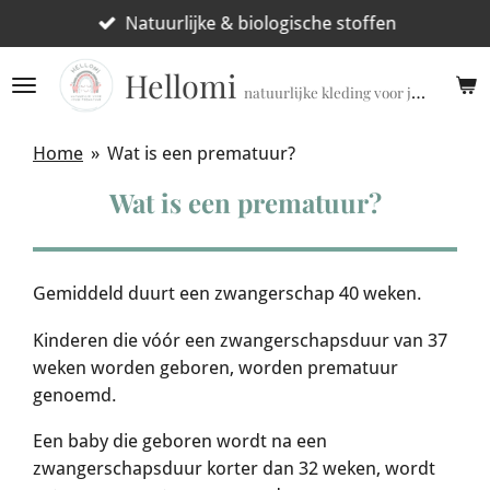
Ga
Natuurlijke & biologische stoffen
direct
Hellomi
naar
natuurlijke kleding voor jouw prematuur!
de
hoofdinhoud
Home
»
Wat is een prematuur?
Wat is een prematuur?
Gemiddeld duurt een zwangerschap 40 weken.
Kinderen die vóór een zwangerschapsduur van 37
weken worden geboren, worden prematuur
genoemd.
Een baby die geboren wordt na een
zwangerschapsduur korter dan 32 weken, wordt