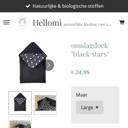
Ga
Natuurlijke & biologische stoffen
direct
Hellomi
naar
natuurlijke kleding voor jouw prematuur!
de
hoofdinhoud
omslagdoek
"black stars"
€ 24,95
Maat