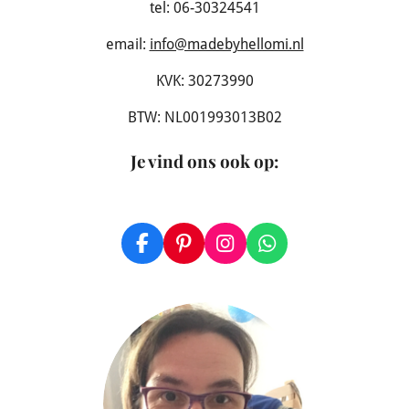
tel: 06-30324541
email:
info@madebyhellomi.nl
KVK: 30273990
BTW: NL001993013B02
Je vind ons ook op
:
F
P
I
W
a
i
n
h
c
n
s
a
e
t
t
t
b
e
a
s
o
r
g
A
o
e
r
p
k
s
a
p
t
m