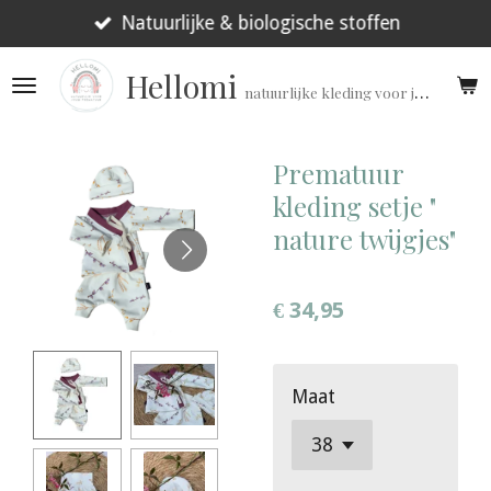
Ga
Natuurlijke & biologische stoffen
direct
Hellomi
naar
natuurlijke kleding voor jouw prematuur!
de
hoofdinhoud
Prematuur
kleding setje "
nature twijgjes"
€ 34,95
Maat